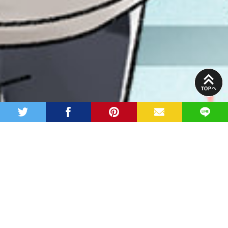
PAGE
TOP
twitter
facebook
pinterest
MAIL
LINE