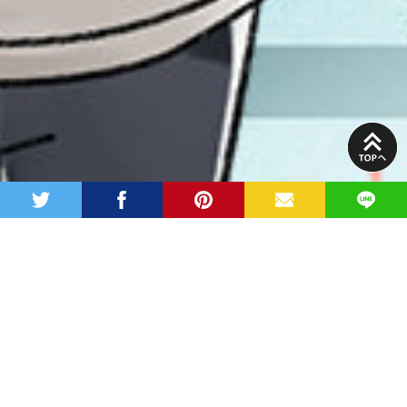
PAGE
TOP
twitter
facebook
pinterest
MAIL
LINE