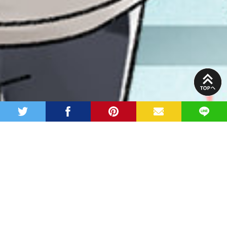
PAGE
TOP
twitter
facebook
pinterest
MAIL
LINE