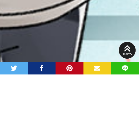
PAGE
TOP
twitter
facebook
pinterest
MAIL
LINE