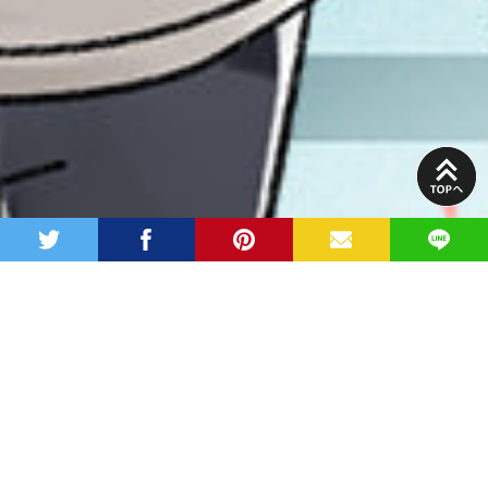
PAGE
TOP
twitter
facebook
pinterest
MAIL
LINE