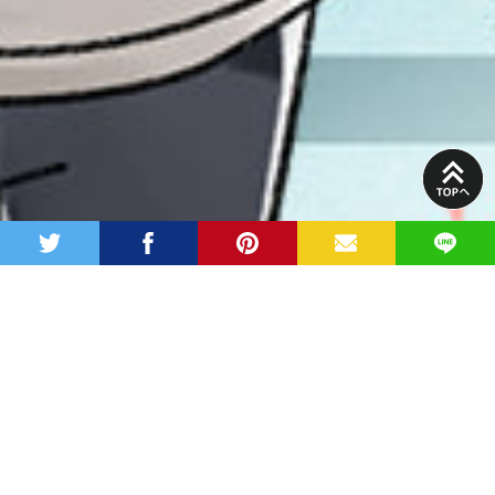
PAGE
TOP
twitter
facebook
pinterest
MAIL
LINE