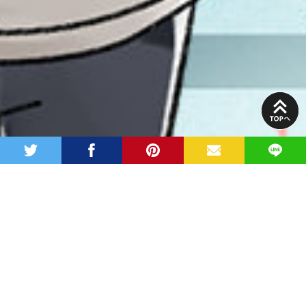
PAGE
TOP
twitter
facebook
pinterest
MAIL
LINE