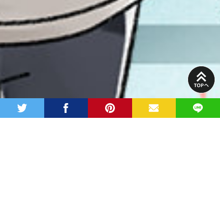
PAGE
TOP
twitter
facebook
pinterest
MAIL
LINE