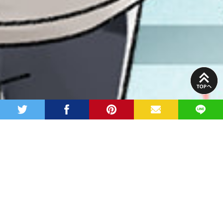
PAGE
TOP
twitter
facebook
pinterest
MAIL
LINE