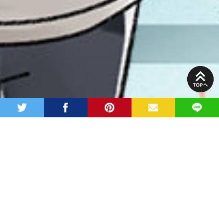
PAGE
TOP
twitter
facebook
pinterest
MAIL
LINE