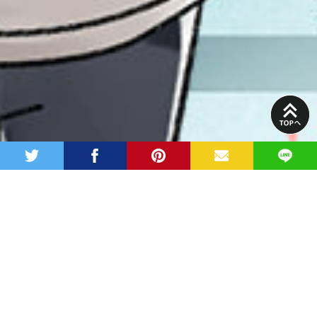
PAGE
TOP
twitter
facebook
pinterest
MAIL
LINE