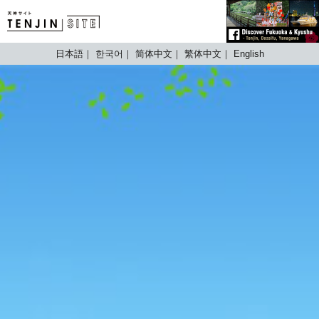
TENJIN SITE
日本語
한국어
简体中文
繁体中文
English