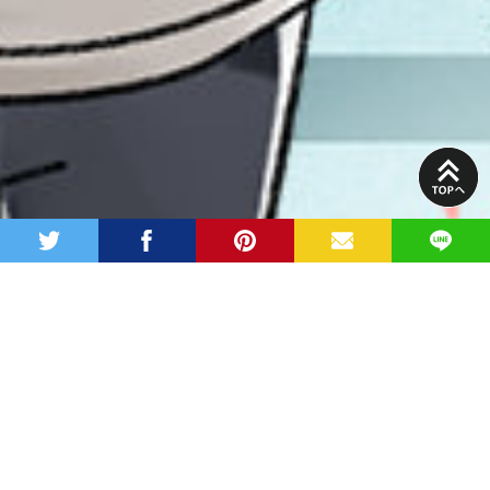
PAGE
TOP
twitter
facebook
pinterest
MAIL
LINE