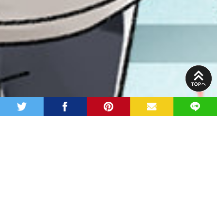
PAGE
TOP
twitter
facebook
pinterest
MAIL
LINE