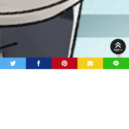
PAGE
TOP
twitter
facebook
pinterest
MAIL
LINE