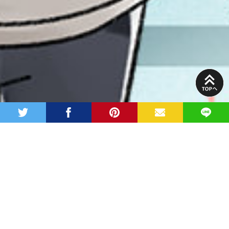
PAGE
TOP
twitter
facebook
pinterest
MAIL
LINE