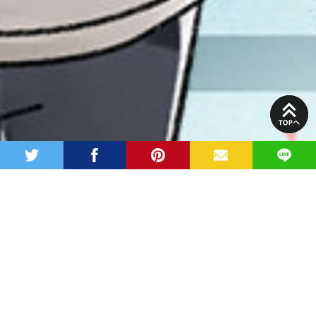
PAGE
TOP
twitter
facebook
pinterest
MAIL
LINE