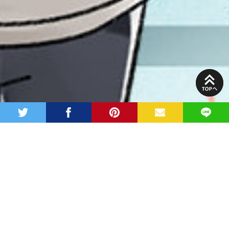
PAGE
TOP
twitter
facebook
pinterest
MAIL
LINE