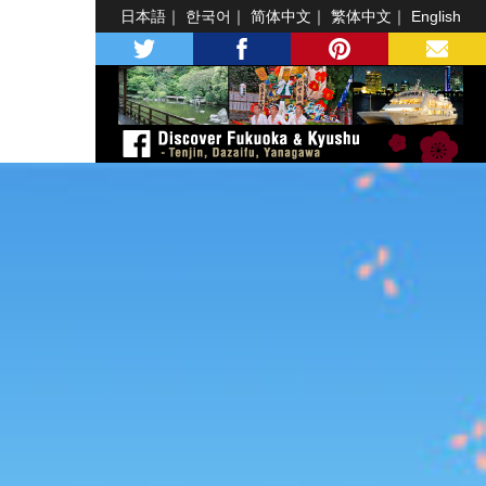
日本語
한국어
简体中文
繁体中文
English
twitter
facebook
pinterest
MAIL