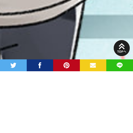
PAGE
TOP
twitter
facebook
pinterest
MAIL
LINE