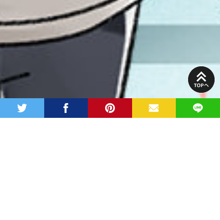
PAGE
TOP
twitter
facebook
pinterest
MAIL
LINE