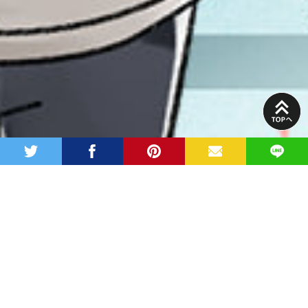
PAGE
TOP
twitter
facebook
pinterest
MAIL
LINE