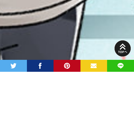
PAGE
TOP
twitter
facebook
pinterest
MAIL
LINE