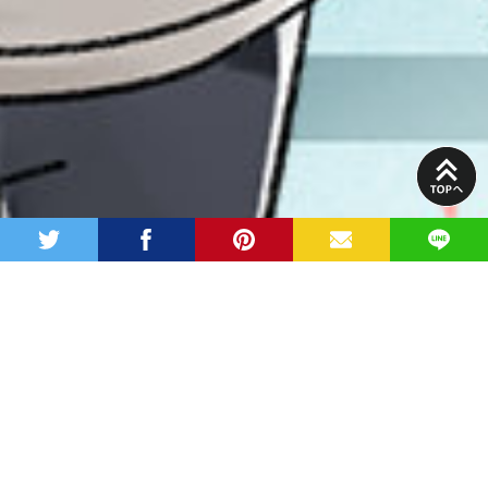
PAGE
TOP
twitter
facebook
pinterest
MAIL
LINE