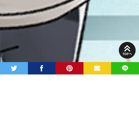
PAGE
TOP
twitter
facebook
pinterest
MAIL
LINE