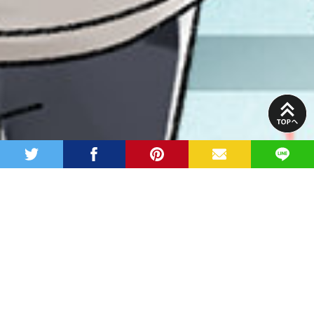
PAGE
TOP
twitter
facebook
pinterest
MAIL
LINE