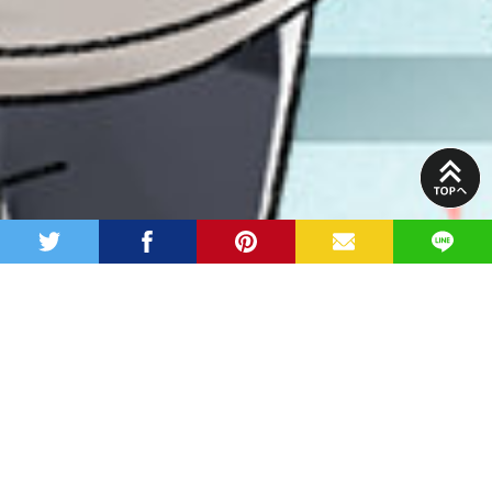
PAGE
TOP
twitter
facebook
pinterest
MAIL
LINE