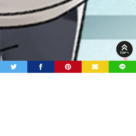
PAGE
TOP
twitter
facebook
pinterest
MAIL
LINE