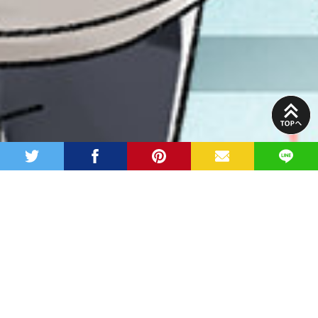
PAGE
TOP
twitter
facebook
pinterest
MAIL
LINE