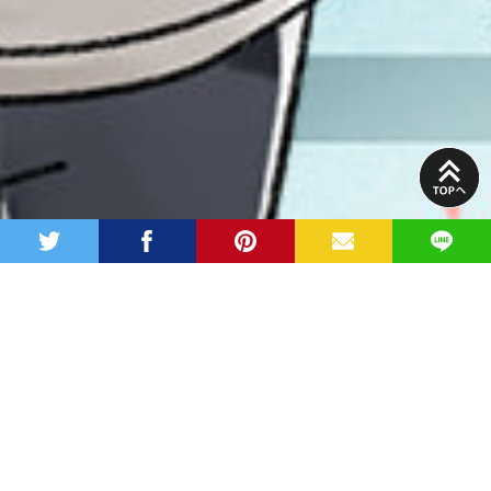
PAGE
TOP
twitter
facebook
pinterest
MAIL
LINE