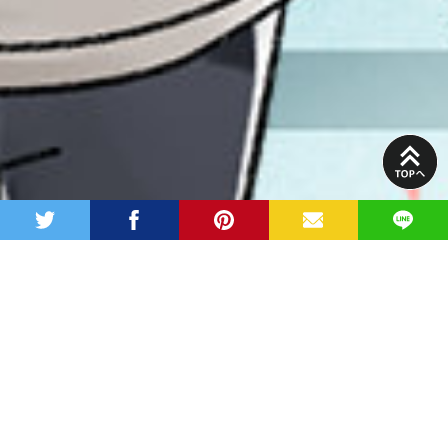
PAGE
TOP
twitter
facebook
pinterest
MAIL
LINE