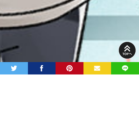
PAGE
TOP
twitter
facebook
pinterest
MAIL
LINE