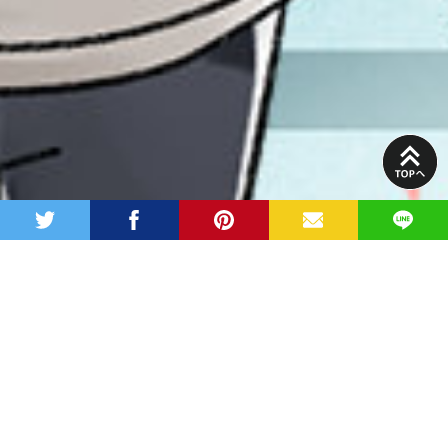
PAGE
TOP
twitter
facebook
pinterest
MAIL
LINE