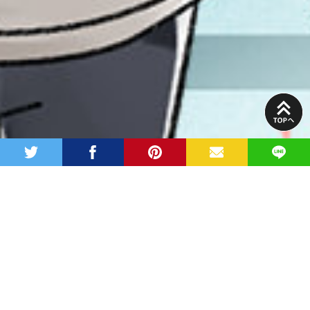
PAGE
TOP
twitter
facebook
pinterest
MAIL
LINE