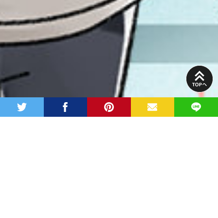
PAGE
TOP
twitter
facebook
pinterest
MAIL
LINE