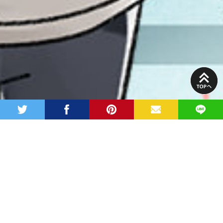
PAGE
TOP
twitter
facebook
pinterest
MAIL
LINE