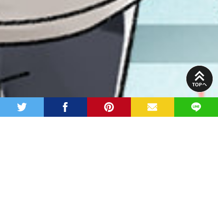
PAGE
TOP
twitter
facebook
pinterest
MAIL
LINE