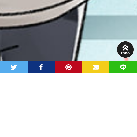
PAGE
TOP
twitter
facebook
pinterest
MAIL
LINE