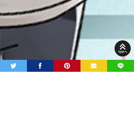
PAGE
TOP
twitter
facebook
pinterest
MAIL
LINE