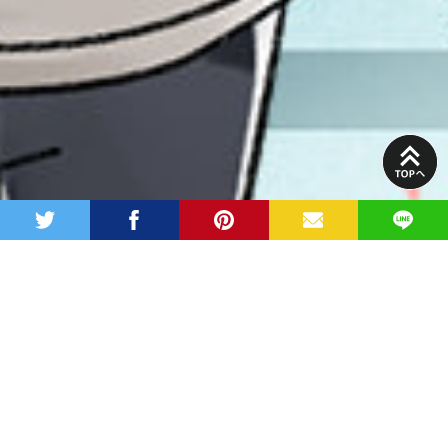
PAGE
TOP
twitter
facebook
pinterest
MAIL
LINE