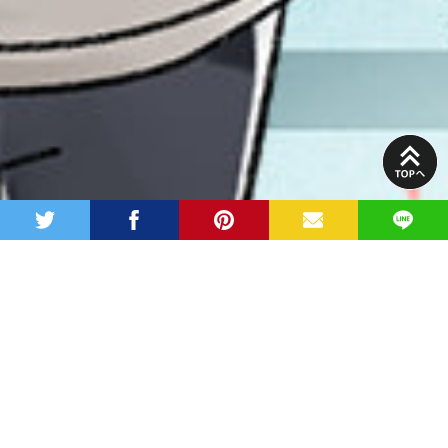
PAGE
TOP
twitter
facebook
pinterest
MAIL
LINE