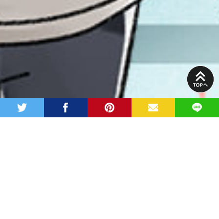
PAGE
TOP
twitter
facebook
pinterest
MAIL
LINE