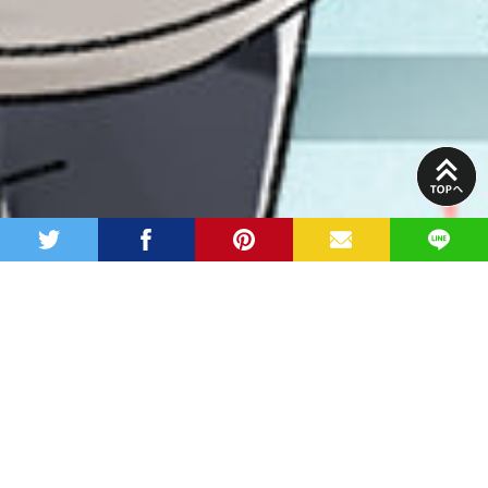
PAGE
TOP
twitter
facebook
pinterest
MAIL
LINE