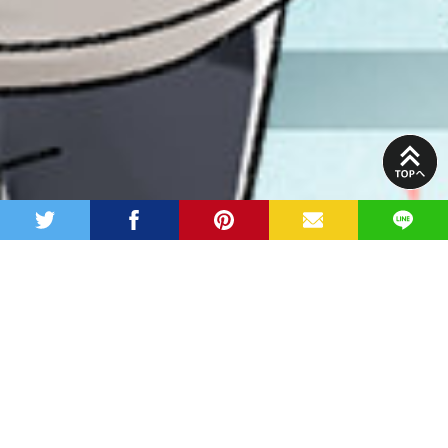
PAGE
TOP
twitter
facebook
pinterest
MAIL
LINE