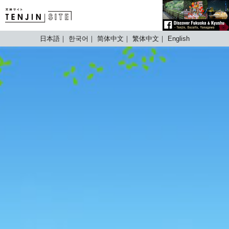
TENJIN SITE
日本語
한국어
简体中文
繁体中文
English