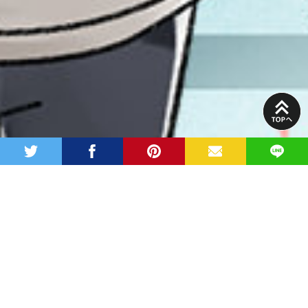
PAGE
TOP
twitter
facebook
pinterest
MAIL
LINE