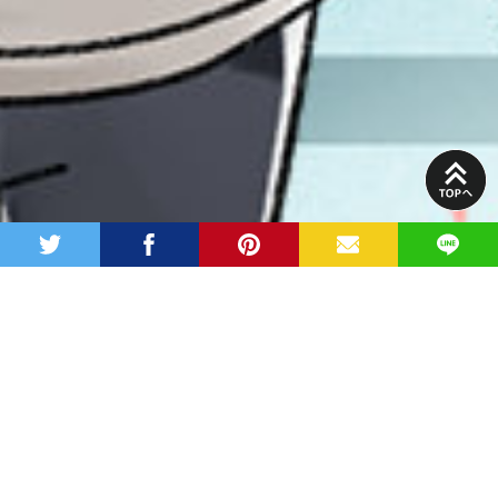
PAGE
TOP
twitter
facebook
pinterest
MAIL
LINE