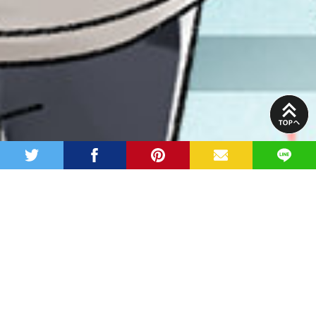
PAGE
TOP
twitter
facebook
pinterest
MAIL
LINE