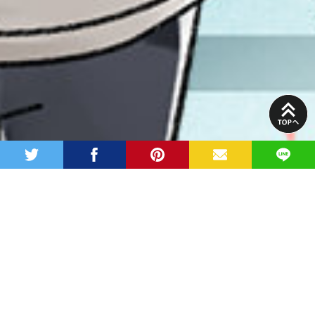
PAGE
TOP
twitter
facebook
pinterest
MAIL
LINE