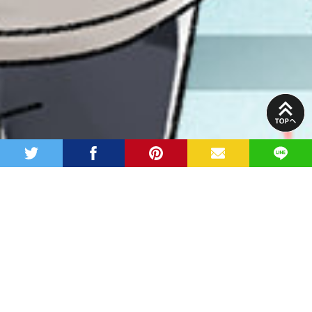
PAGE
TOP
twitter
facebook
pinterest
MAIL
LINE